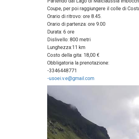
Partendo dal Lago di Malciaussia imboccher
Coupe, per poi raggiungere il colle di Cost
Orario di ritrovo: ore 8.45.
Orario di partenza: ore 9.00
Durata: 6 ore
Dislivello: 800 metri
Lunghezza:11 km
Costo della gita: 18,00 €
Obbligatoria la prenotazione:
-3346448771
-usoei.v.e@gmail.com