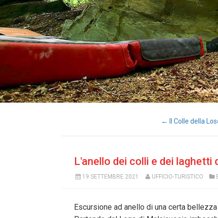
← Il Colle della Lo
L'anello dei colli e dei laghetti
19 SETTEMBRE 2021
UFFICIO-TURISTICO
Escursione ad anello di una certa bellezza p