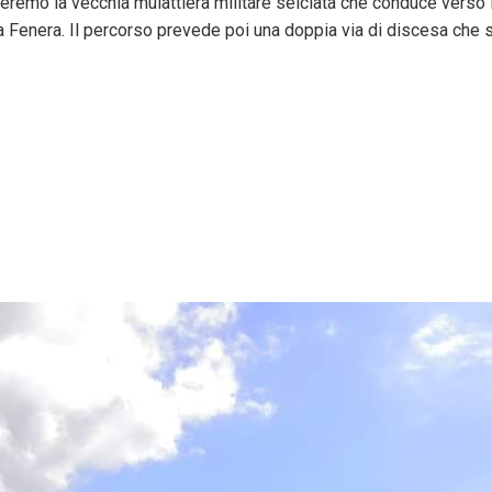
emo la vecchia mulattiera militare selciata che conduce verso il
a Fenera. Il percorso prevede poi una doppia via di discesa che s