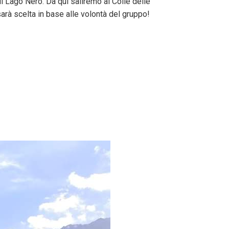
 Lago Nero. Da qui saliremo al Colle delle
arà scelta in base alle volontà del gruppo!