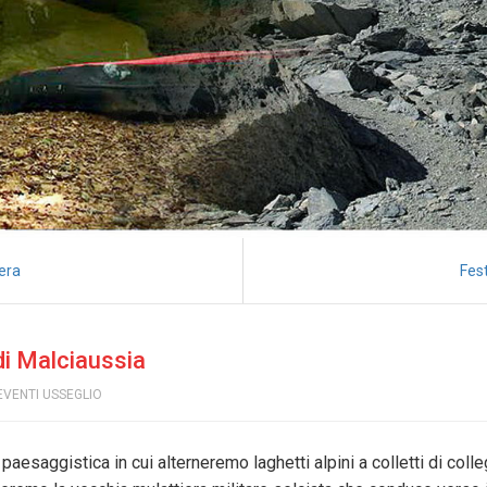
sera
Fes
 di Malciaussia
EVENTI USSEGLIO
aesaggistica in cui alterneremo laghetti alpini a colletti di colleg