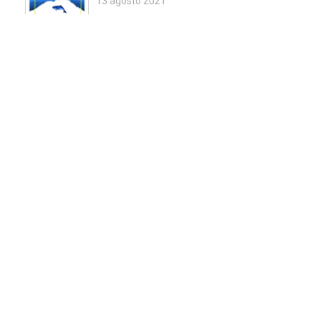
13 agosto 2021
Mostra Mercato dei Prodotti
naturali e Mestieri delle Valli
13 agosto 2021
Presentazione del libro
"Lassù, le ultime. Le antiche
donne di Usseglio"
11 agosto 2021
Torneo di calciobalilla
11 agosto 2021