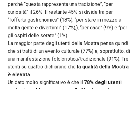
perché “questa rappresenta una tradizione”, “per
curiosità” il 26%. Il restante 45% si divide tra per
“l’offerta gastronomica” (18%), “per stare in mezzo a
molta gente e divertirmi” (17%),), “per caso” (9%) e “per
gli ospiti delle serate” (1%).
La maggior parte degli utenti della Mostra pensa quindi
che si tratti di un evento culturale (77%) e, soprattutto, di
una manifestazione folcloristica/tradizionale (91%). Tre
utenti su quattro dichiarano che
la qualità della Mostra
è elevata
.
Un dato molto significativo è che
il 78% degli utenti
parteciperebbe comunque alla Mostra anche se non
fossero presenti ospiti di livello nazionale e
internazionale
.
I DATI DI “
PEPERÒ
, 67a SAGRA DEL
PEPERONE” DI CARMAGNOLA”