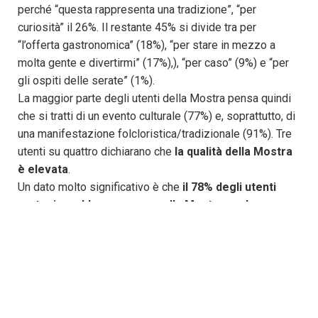
perché “questa rappresenta una tradizione”, “per
curiosità” il 26%. Il restante 45% si divide tra per
“l’offerta gastronomica” (18%), “per stare in mezzo a
molta gente e divertirmi” (17%),), “per caso” (9%) e “per
gli ospiti delle serate” (1%).
La maggior parte degli utenti della Mostra pensa quindi
che si tratti di un evento culturale (77%) e, soprattutto, di
una manifestazione folcloristica/tradizionale (91%). Tre
utenti su quattro dichiarano che
la qualità della Mostra
è elevata
.
Un dato molto significativo è che
il 78% degli utenti
parteciperebbe comunque alla Mostra anche se non
fossero presenti ospiti di livello nazionale e
internazionale
.
I DATI DI “
PEPERÒ
, 67a SAGRA DEL
PEPERONE” DI CARMAGNOLA”